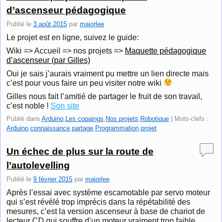
d’ascenseur pédagogique
Publié le
3 août 2015
par
majorlee
Le projet est en ligne, suivez le guide:
Wiki => Accueil => nos projets =>
Maquette pédagogique
d’ascenseur (par Gilles)
Oui je sais j’aurais vraiment pu mettre un lien directe mais
c’est pour vous faire un peu visiter notre wiki
Gilles nous fait l’amitié de partager le fruit de son travail,
c’est noble !
Son site
Publié dans
Arduino
,
Les copaings
,
Nos projets
,
Robotique
|
Mots-clefs :
Arduino
,
connaissance
,
partage
,
Programmation
,
projet
Un échec de plus sur la route de
l’autolevelling
Publié le
9 février 2015
par
majorlee
Après l’essai avec système escamotable par servo moteur
qui s’est révélé trop imprécis dans la répétabilité des
mesures, c’est la version ascenseur à base de chariot de
lecteur CD qui souffre d’un moteur vraiment trop faible.