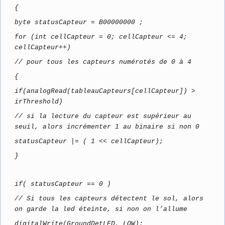
{
byte statusCapteur = B00000000 ;
for (int cellCapteur = 0; cellCapteur <= 4;
cellCapteur++)
// pour tous les capteurs numérotés de 0 à 4
{
if(analogRead(tableauCapteurs[cellCapteur]) >
irThreshold)
// si la lecture du capteur est supérieur au
seuil, alors incrémenter 1 au binaire si non 0
statusCapteur |= ( 1 << cellCapteur);
}
if( statusCapteur == 0 )
// Si tous les capteurs détectent le sol, alors
on garde la led éteinte, si non on l’allume
digitalWrite(GroundDetLED, LOW);