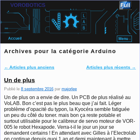
VOROBOTICS
Accueil
Menu ↓
Skip to primary content
Aller au contenu secondaire
Archives pour la catégorie
Arduino
←
Articles plus anciens
Articles plus récents
→
Navigation des articles
Un de plus
Publié le
8 septembre 2016
par
majorlee
Un de plus on a envie de dire. Un PCB de plus réalisé au
VoLAB. Bon c’est pas le plus beau que j’ai fait. Léger
problème d’opacité du typon, la Kyocéra semble fatiguée
un peu du côté du toner. mais bon ça reste potable et
surtout utilisable pour le calibreur de servo moteur de VOR-
005 le robot Hexapode. Verra-t-il le jour un jour se
demandent certains ! En attendant avec Gilles à l’Electrolab
on continue depuis quoi 1 an et demi maintenant à mettre