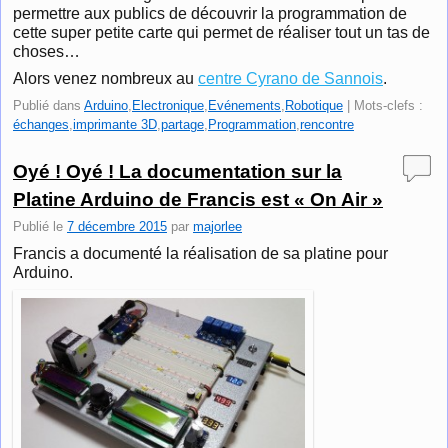
permettre aux publics de découvrir la programmation de
cette super petite carte qui permet de réaliser tout un tas de
choses…
Alors venez nombreux au
centre Cyrano de Sannois
.
Publié dans
Arduino
,
Electronique
,
Evénements
,
Robotique
|
Mots-clefs :
échanges
,
imprimante 3D
,
partage
,
Programmation
,
rencontre
Oyé ! Oyé ! La documentation sur la
Platine Arduino de Francis est « On Air »
Publié le
7 décembre 2015
par
majorlee
Francis a documenté la réalisation de sa platine pour
Arduino.