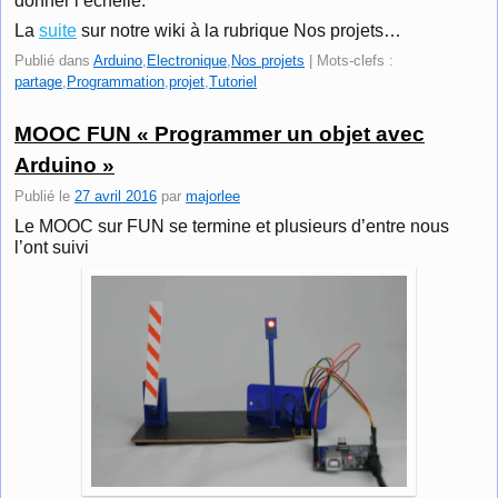
donner l’échelle.
La
suite
sur notre wiki à la rubrique Nos projets…
Publié dans
Arduino
,
Electronique
,
Nos projets
|
Mots-clefs :
partage
,
Programmation
,
projet
,
Tutoriel
MOOC FUN « Programmer un objet avec
Arduino »
Publié le
27 avril 2016
par
majorlee
Le MOOC sur FUN se termine et plusieurs d’entre nous
l’ont suivi