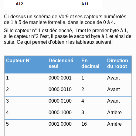
Ci-dessus un schéma de Vor9 et ses capteurs numérotés
de 1 à 5 de manière formelle, dans le code de 0 à 4.
Si le capteur n° 1 est déclenché, il met le premier byte à 1,
si le capteur n°2 l’est, il passe le second byte à 1 et ainsi de
suite. Ce qui permet d’obtenir les tableaux suivant :
Capteur N°
Déclenché
En
Direction
seul
décimal
du robot
1
0000 0001
1
Avant
2
0000 0010
2
Avant
3
0000 0100
4
Avant
4
0000 1000
8
Arrière
5
0001 0000
16
Arrière