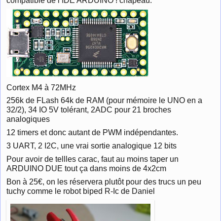
compatible de l’IDE ARDUINO ! chapeau.
Cortex M4 à 72MHz
256k de FLash 64k de RAM (pour mémoire le UNO en a
32/2), 34 IO 5V tolérant, 2ADC pour 21 broches
analogiques
12 timers et donc autant de PWM indépendantes.
3 UART, 2 I2C, une vrai sortie analogique 12 bits
Pour avoir de tellles carac, faut au moins taper un
ARDUINO DUE tout ça dans moins de 4x2cm
Bon à 25€, on les réservera plutôt pour des trucs un peu
tuchy comme le robot biped R-Ic de Daniel