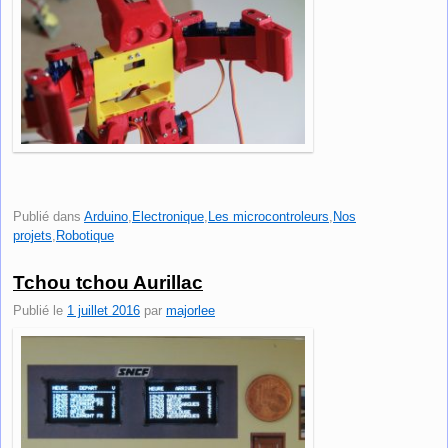
Publié dans
Arduino
,
Electronique
,
Les microcontroleurs
,
Nos
projets
,
Robotique
Tchou tchou Aurillac
Publié le
1 juillet 2016
par
majorlee