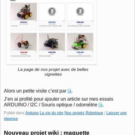
La page de nos projet avec de belles
vignettes
Alors un petite visite c’est par
là
.
J’en ai profité pour ajouter un article sur mes essais
ARDUINO / I2C / Souris optique / odométrie
là
.
Publié dans
Arduino
,
La vie du site
,
Nos projets
,
Robotique
|
Laisser une
réponse
Nouveau projet wiki : maquette