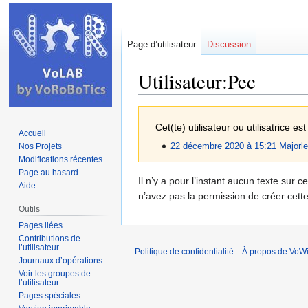
Page d’utilisateur
Discussion
Utilisateur:Pec
Aller
Aller
Cet(te) utilisateur ou utilisatrice 
à
à
Accueil
la
la
Nos Projets
22 décembre 2020 à 15:21
Majorl
navigation
recherche
Modifications récentes
Page au hasard
Il n’y a pour l’instant aucun texte sur
Aide
n’avez pas la permission de créer cett
Outils
Pages liées
Contributions de
l’utilisateur
Politique de confidentialité
À propos de VoWi
Journaux d’opérations
Voir les groupes de
l’utilisateur
Pages spéciales