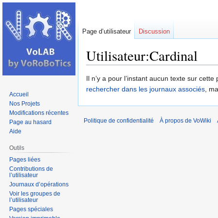
Page d’utilisateur
Discussion
Utilisateur:Cardinal
Aller
Aller
Il n’y a pour l’instant aucun texte sur cet
à
à
rechercher dans les journaux associés
, ma
Accueil
la
la
Nos Projets
navigation
recherche
Modifications récentes
Politique de confidentialité
À propos de VoWiki
Page au hasard
Aide
Outils
Pages liées
Contributions de
l’utilisateur
Journaux d’opérations
Voir les groupes de
l’utilisateur
Pages spéciales