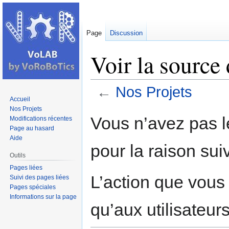
Page
Discussion
Voir la source
←
Nos Projets
Accueil
Nos Projets
Aller
Aller
Vous n’avez pas le
Modifications récentes
à
à
Page au hasard
la
la
Aide
pour la raison sui
navigation
recherche
Outils
Pages liées
L’action que vous
Suivi des pages liées
Pages spéciales
Informations sur la page
qu’aux utilisateur