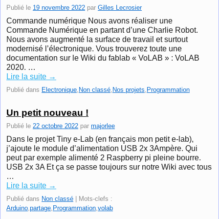
Publié le
19 novembre 2022
par
Gilles Lecrosier
Commande numérique Nous avons réaliser une
Commande Numérique en partant d’une Charlie Robot.
Nous avons augmenté la surface de travail et surtout
modernisé l’électronique. Vous trouverez toute une
documentation sur le Wiki du fablab « VoLAB » : VoLAB
2020. …
Lire la suite
→
Publié dans
Electronique
,
Non classé
,
Nos projets
,
Programmation
Un petit nouveau !
Publié le
22 octobre 2022
par
majorlee
Dans le projet Tiny e-Lab (en français mon petit e-lab),
j’ajoute le module d’alimentation USB 2x 3Ampère. Qui
peut par exemple alimenté 2 Raspberry pi pleine bourre.
USB 2x 3A Et ça se passe toujours sur notre Wiki avec tous
…
Lire la suite
→
Publié dans
Non classé
|
Mots-clefs :
Arduino
,
partage
,
Programmation
,
volab