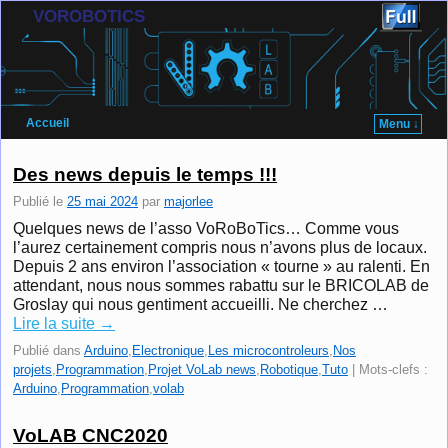
VOROBOTICS
Accueil
Menu ↓
Skip to primary content
Aller au contenu secondaire
Des news depuis le temps !!!
Publié le
25 mai 2024
par
majorlee
Quelques news de l’asso VoRoBoTics… Comme vous
l’aurez certainement compris nous n’avons plus de locaux.
Depuis 2 ans environ l’association « tourne » au ralenti. En
attendant, nous nous sommes rabattu sur le BRICOLAB de
Groslay qui nous gentiment accueilli. Ne cherchez …
Lire la suite
→
Publié dans
Arduino
,
Electronique
,
Les microcontroleurs
,
Nos
projets
,
Programmation
,
Projet VoLab news
,
Robotique
,
Tuto
|
Mots-clefs :
Arduino
,
Programmation
,
volab
VoLAB CNC2020